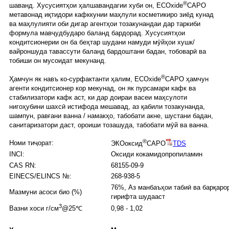
®
шаванд. Хусусиятҳои ҳалшавандагии хуби он, ECOxide
CAPO
метавонад иқтидори кафккунии маҳлули косметикиро зиёд кунад
ва маҳлулияти оби дигар агентҳои тозакунандаи дар таркиби
формула мавҷудбударо баланд бардорад. Хусусиятҳои
кондитсионерии он ба беҳтар шудани намуди мӯйҳои хушк/
вайроншуда тавассути баланд бардоштани бадан, тобоварӣ ва
тобиши он мусоидат мекунанд.
®
Ҳамчун як навъ ко-сурфактанти ҳалим, ECOxide
CAPO ҳамчун
агенти кондитсионер кор мекунад, он як пурсамари кафк ва
стабилизатори кафк аст, ки дар доираи васеи маҳсулоти
нигоҳубини шахсӣ истифода мешавад, аз қабили тозакунанда,
шампун, равғани ванна / намакҳо, табобати акне, шустани бадан,
санитаризатори даст, ороиши тозашуда, табобати мӯй ва ванна.
®
Номи тиҷорат:
ЭКОоксид
CAPO
TDS
INCI:
Оксиди кокамидопропиламин
CAS RN:
68155-09-9
EINECS/ELINCS №:
268-938-5
76%, Аз манбаъҳои табиӣ ва барқар
Мазмуни асоси био (%)
гирифта шудааст
3
0,98 - 1,02
Вазни хоси г/см
@25℃