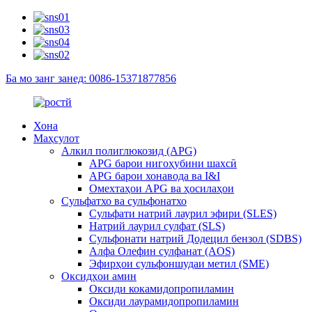
Ба мо занг занед: 0086-15371877856
Хона
Маҳсулот
Алкил полиглюкозид (APG)
APG барои нигоҳубини шахсӣ
APG барои хонавода ва I&I
Омехтаҳои APG ва ҳосилаҳои
Сульфатхо ва сульфонатхо
Сульфати натрий лаурил эфири (SLES)
Натрий лаурил сулфат (SLS)
Сульфонати натрий Додецил бензол (SDBS)
Алфа Олефин сулфанат (AOS)
Эфирҳои сульфоншудаи метил (SME)
Оксидҳои амин
Оксиди кокамидопропиламин
Оксиди лаурамидопропиламин