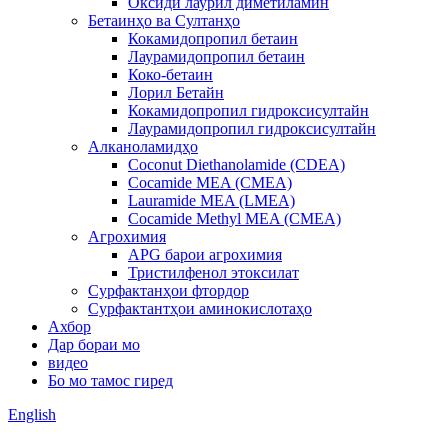
Оксиди лаурил диметиламин
Бетаинҳо ва Султанҳо
Кокамидопропил бетаин
Лаурамидопропил бетаин
Коко-бетаин
Лорил Бетайн
Кокамидопропил гидроксисултайн
Лаурамидопропил гидроксисултайн
Алканоламидҳо
Coconut Diethanolamide (CDEA)
Cocamide MEA (CMEA)
Lauramide MEA (LMEA)
Cocamide Methyl MEA (CMEA)
Агрохимия
APG барои агрохимия
Тристилфенол этоксилат
Сурфактанҳои фтордор
Сурфактантҳои аминокислотаҳо
Ахбор
Дар бораи мо
видео
Бо мо тамос гиред
English