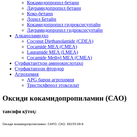
Кокамидопропил бетаин
Лаурамидопропил бетаин
Коко-бетаин
Лорил Бетайн
Кокамидопропил гидроксисултайн
Лаурамидопропил гидроксисултайн
Алканоламидҳо
Coconut Diethanolamide (CDEA)
Cocamide MEA (CMEA)
Lauramide MEA (LMEA)
Cocamide Methyl MEA (CMEA)
Сурфактантҳои аминокислотаҳо
Сурфактанҳои фтордор
Агрохимия
APG барои агрохимия
Тристилфенол этоксилат
Оксиди кокамидопропиламин (CAO)
тавсифи кӯтоҳ:
Оксиди кокамидопропиламин, CAPO, CAO, 68155-09-9