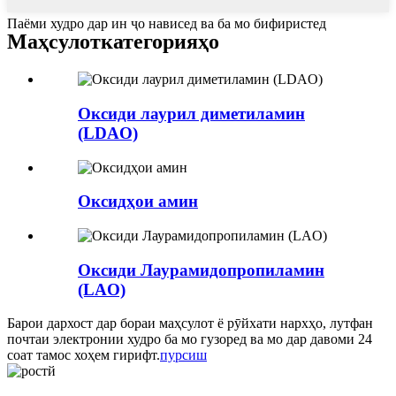
Паёми худро дар ин ҷо нависед ва ба мо бифиристед
Маҳсулот
категорияҳо
Оксиди лаурил диметиламин
(LDAO)
Оксидҳои амин
Оксиди Лаурамидопропиламин
(LAO)
Барои дархост дар бораи маҳсулот ё рӯйхати нархҳо, лутфан
почтаи электронии худро ба мо гузоред ва мо дар давоми 24
соат тамос хоҳем гирифт.
пурсиш