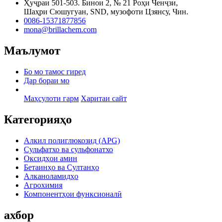
Ҳуҷраи 501-503. Бинои 2, № 21 Роҳи Ченҷзи,
Шаҳри Сюшугуан, SND, музофоти Цзянсу, Чин.
0086-15371877856
mona@brillachem.com
Маълумот
Бо мо тамос гиред
Дар бораи мо
Маҳсулоти гарм
Харитаи сайт
Категорияҳо
Алкил полиглюкозид (APG)
Сульфатхо ва сульфонатхо
Оксидҳои амин
Бетаинҳо ва Султанҳо
Алканоламидҳо
Агрохимия
Компонентҳои функсионалӣ
ахбор