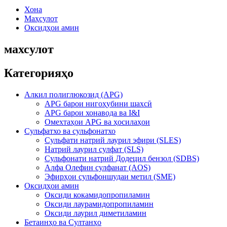
Хона
Маҳсулот
Оксидҳои амин
махсулот
Категорияҳо
Алкил полиглюкозид (APG)
APG барои нигоҳубини шахсӣ
APG барои хонавода ва I&I
Омехтаҳои APG ва ҳосилаҳои
Сульфатхо ва сульфонатхо
Сульфати натрий лаурил эфири (SLES)
Натрий лаурил сулфат (SLS)
Сульфонати натрий Додецил бензол (SDBS)
Алфа Олефин сулфанат (AOS)
Эфирҳои сульфоншудаи метил (SME)
Оксидҳои амин
Оксиди кокамидопропиламин
Оксиди лаурамидопропиламин
Оксиди лаурил диметиламин
Бетаинҳо ва Султанҳо