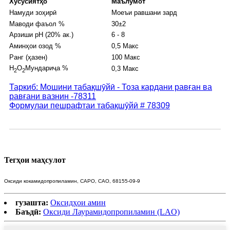
Хусусиятҳо
Маълумот
Намуди зоҳирӣ
Моеъи равшани зард
Маводи фаъол %
30±2
Арзиши рН (20% ак.)
6 - 8
Аминҳои озод %
0,5 Макс
Ранг (ҳазен)
100 Макс
H
O
Мундариҷа %
0,3 Макс
2
2
Таркиб: Мошини табақшӯйӣ - Тоза кардани равған ва
равғани вазнин -78311
Формулаи пешрафтаи табақшӯйӣ # 78309
Тегҳои маҳсулот
Оксиди кокамидопропиламин, CAPO, CAO, 68155-09-9
гузашта:
Оксидҳои амин
Баъдӣ:
Оксиди Лаурамидопропиламин (LAO)