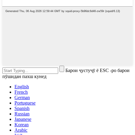
Барои ҷустуҷӯ ё ESC -ро барои
пӯшидан пахш кунед
English
French
German
Portuguese
Spanish
Russian
Japanese
Korean
Arabic