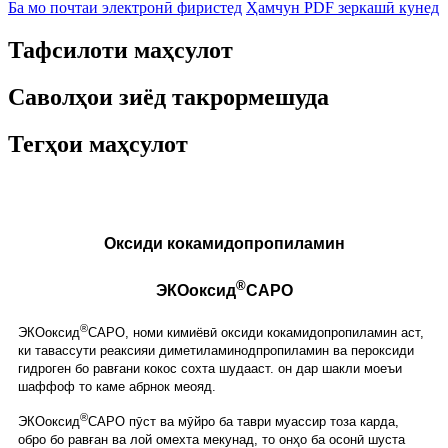
Ба мо почтаи электронӣ фиристед
Ҳамчун PDF зеркашӣ кунед
Тафсилоти маҳсулот
Саволҳои зиёд такрормешуда
Тегҳои маҳсулот
Оксиди кокамидопропиламин
®
ЭКОоксид
CAPO
®
ЭКОоксид
CAPO, номи кимиёвӣ оксиди кокамидопропиламин аст,
ки тавассути реаксияи диметиламинодпропиламин ва пероксиди
гидроген бо равғани кокос сохта шудааст. он дар шакли моеъи
шаффоф то каме абрнок меояд.
®
ЭКОоксид
CAPO пӯст ва мӯйро ба таври муассир тоза карда,
обро бо равған ва лой омехта мекунад, то онҳо ба осонӣ шуста