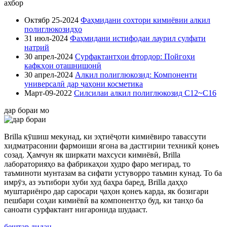
ахбор
Октябр 25-2024
Фаҳмидани сохтори кимиёвии алкил
полиглюкозидҳо
31 июл-2024
Фаҳмидани истифодаи лаурил сулфати
натрий
30 апрел-2024
Сурфактантҳои фтордор: Пойгоҳи
кафкҳои оташнишонӣ
30 апрел-2024
Алкил полиглюкозид: Компоненти
универсалӣ дар ҷаҳони косметика
Март-09-2022
Силсилаи алкил полиглюкозид C12~C16
дар бораи мо
Brilla кӯшиш мекунад, ки эҳтиёҷоти кимиёвиро тавассути
хидматрасонии фармоиши ягона ва дастгирии техникӣ қонеъ
созад. Ҳамчун як ширкати махсуси кимиёвӣ, Brilla
лабораторияҳо ва фабрикаҳои худро фаро мегирад, то
таъминоти мунтазам ва сифати устуворро таъмин кунад. То ба
имрӯз, аз эътибори хуби худ баҳра баред, Brilla даҳҳо
муштариёнро дар саросари ҷаҳон қонеъ карда, як бозигари
пешбари соҳаи кимиёвӣ ва компонентҳо буд, ки танҳо ба
саноати сурфактант нигаронида шудааст.
бештар дидан