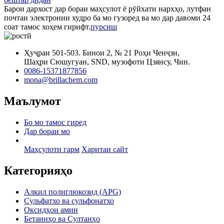
Барои дархост дар бораи маҳсулот ё рӯйхати нархҳо, лутфан
почтаи электронии худро ба мо гузоред ва мо дар давоми 24
соат тамос хоҳем гирифт.
пурсиш
Ҳуҷраи 501-503. Бинои 2, № 21 Роҳи Ченҷзи,
Шаҳри Сюшугуан, SND, музофоти Цзянсу, Чин.
0086-15371877856
mona@brillachem.com
Маълумот
Бо мо тамос гиред
Дар бораи мо
Маҳсулоти гарм
Харитаи сайт
Категорияҳо
Алкил полиглюкозид (APG)
Сульфатхо ва сульфонатхо
Оксидҳои амин
Бетаинҳо ва Султанҳо