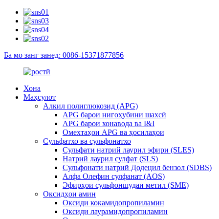
Ба мо занг занед: 0086-15371877856
Хона
Маҳсулот
Алкил полиглюкозид (APG)
APG барои нигоҳубини шахсӣ
APG барои хонавода ва I&I
Омехтаҳои APG ва ҳосилаҳои
Сульфатхо ва сульфонатхо
Сульфати натрий лаурил эфири (SLES)
Натрий лаурил сулфат (SLS)
Сульфонати натрий Додецил бензол (SDBS)
Алфа Олефин сулфанат (AOS)
Эфирҳои сульфоншудаи метил (SME)
Оксидҳои амин
Оксиди кокамидопропиламин
Оксиди лаурамидопропиламин