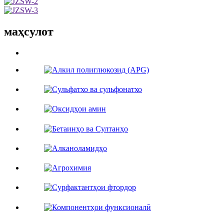
маҳсулот
ҳама