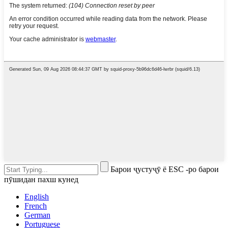
Барои ҷустуҷӯ ё ESC -ро барои
пӯшидан пахш кунед
English
French
German
Portuguese