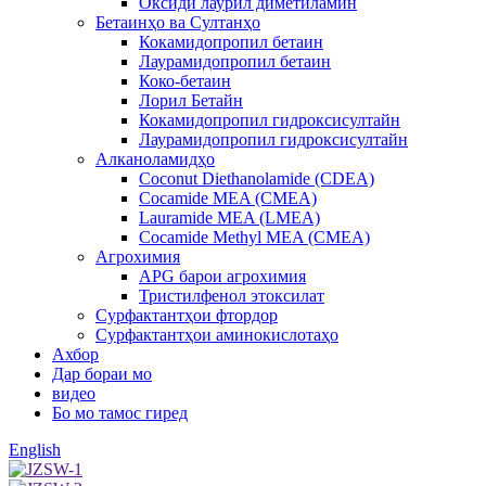
Оксиди лаурил диметиламин
Бетаинҳо ва Султанҳо
Кокамидопропил бетаин
Лаурамидопропил бетаин
Коко-бетаин
Лорил Бетайн
Кокамидопропил гидроксисултайн
Лаурамидопропил гидроксисултайн
Алканоламидҳо
Coconut Diethanolamide (CDEA)
Cocamide MEA (CMEA)
Lauramide MEA (LMEA)
Cocamide Methyl MEA (CMEA)
Агрохимия
APG барои агрохимия
Тристилфенол этоксилат
Сурфактантҳои фтордор
Сурфактантҳои аминокислотаҳо
Ахбор
Дар бораи мо
видео
Бо мо тамос гиред
English