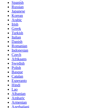
Spanish
Russian
Japanese
Korean
Arabic
Irish
Greek
Turkish
Italian
Danish
Romanian
Indonesian
Czech
Afrikaans
Swedish
Polish
Basque
Catalan
Esperanto
Hindi
Lao
Albanian
Amharic
Armenian
Azerbaijani