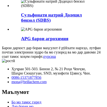
Сульфонати натрий Додецил
бензол (SDBS)
APG барои агрохимия
Барои дархост дар бораи маҳсулот ё рӯйхати нархҳо, лутфан
почтаи электронии худро ба мо гузоред ва мо дар давоми 24
соат тамос хоҳем гирифт.
пурсиш
Ҳуҷраи 501-503. Бинои 2, № 21 Роҳи Ченҷзи,
Шаҳри Сюшугуан, SND, музофоти Цзянсу, Чин.
0086-15371877856
mona@brillachem.com
Маълумот
Бо мо тамос гиред
Дар бораи мо