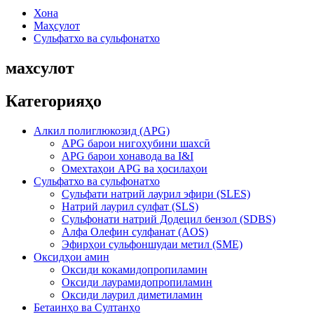
Хона
Маҳсулот
Сульфатхо ва сульфонатхо
махсулот
Категорияҳо
Алкил полиглюкозид (APG)
APG барои нигоҳубини шахсӣ
APG барои хонавода ва I&I
Омехтаҳои APG ва ҳосилаҳои
Сульфатхо ва сульфонатхо
Сульфати натрий лаурил эфири (SLES)
Натрий лаурил сулфат (SLS)
Сульфонати натрий Додецил бензол (SDBS)
Алфа Олефин сулфанат (AOS)
Эфирҳои сульфоншудаи метил (SME)
Оксидҳои амин
Оксиди кокамидопропиламин
Оксиди лаурамидопропиламин
Оксиди лаурил диметиламин
Бетаинҳо ва Султанҳо