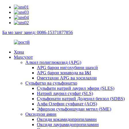
Ба мо занг занед: 0086-15371877856
Хона
Маҳсулот
Алкил полиглюкозид (APG)
APG барои нигоҳубини шахсӣ
APG барои хонавода ва I&I
Омехтаҳои APG ва ҳосилаҳои
Сульфатхо ва сульфонатхо
Сульфати натрий лаурил эфири (SLES)
Натрий лаурил сулфат (SLS)
Сульфонати натрий Додецил бензол (SDBS)
Алфа Олефин сулфанат (AOS)
Эфирҳои сульфоншудаи метил (SME)
Оксидҳои амин
Оксиди кокамидопропиламин
Оксиди лаурамидопропиламин