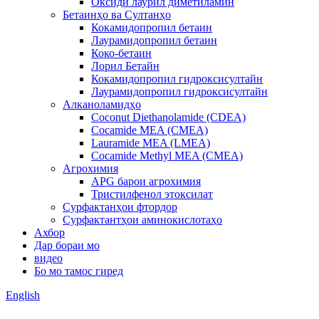
Оксиди лаурил диметиламин
Бетаинҳо ва Султанҳо
Кокамидопропил бетаин
Лаурамидопропил бетаин
Коко-бетаин
Лорил Бетайн
Кокамидопропил гидроксисултайн
Лаурамидопропил гидроксисултайн
Алканоламидҳо
Coconut Diethanolamide (CDEA)
Cocamide MEA (CMEA)
Lauramide MEA (LMEA)
Cocamide Methyl MEA (CMEA)
Агрохимия
APG барои агрохимия
Тристилфенол этоксилат
Сурфактанҳои фтордор
Сурфактантҳои аминокислотаҳо
Ахбор
Дар бораи мо
видео
Бо мо тамос гиред
English