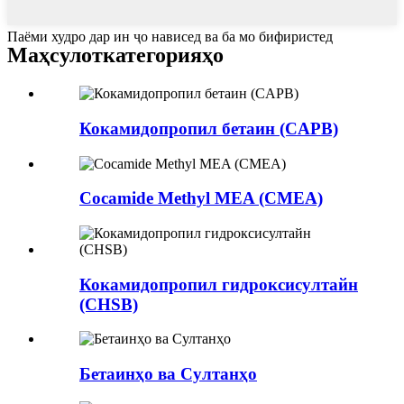
Паёми худро дар ин ҷо нависед ва ба мо бифиристед
Маҳсулот
категорияҳо
Кокамидопропил бетаин (CAPB)
Cocamide Methyl MEA (CMEA)
Кокамидопропил гидроксисултайн
(CHSB)
Бетаинҳо ва Султанҳо