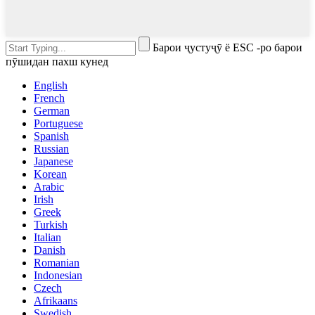
Барои ҷустуҷӯ ё ESC -ро барои
пӯшидан пахш кунед
English
French
German
Portuguese
Spanish
Russian
Japanese
Korean
Arabic
Irish
Greek
Turkish
Italian
Danish
Romanian
Indonesian
Czech
Afrikaans
Swedish