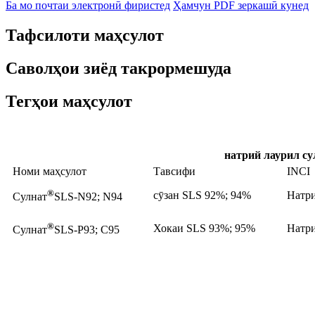
Ба мо почтаи электронӣ фиристед
Ҳамчун PDF зеркашӣ кунед
Тафсилоти маҳсулот
Саволҳои зиёд такрормешуда
Тегҳои маҳсулот
натрий лаурил су
Номи маҳсулот
Тавсифи
INCI
®
сӯзан SLS 92%; 94%
Натри
Сулнат
SLS-N92; N94
®
Хокаи SLS 93%; 95%
Натри
Сулнат
SLS-P93; С95