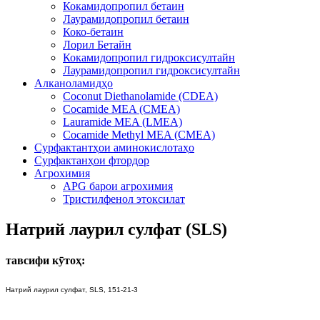
Кокамидопропил бетаин
Лаурамидопропил бетаин
Коко-бетаин
Лорил Бетайн
Кокамидопропил гидроксисултайн
Лаурамидопропил гидроксисултайн
Алканоламидҳо
Coconut Diethanolamide (CDEA)
Cocamide MEA (CMEA)
Lauramide MEA (LMEA)
Cocamide Methyl MEA (CMEA)
Сурфактантҳои аминокислотаҳо
Сурфактанҳои фтордор
Агрохимия
APG барои агрохимия
Тристилфенол этоксилат
Натрий лаурил сулфат (SLS)
тавсифи кӯтоҳ:
Натрий лаурил сулфат, SLS, 151-21-3