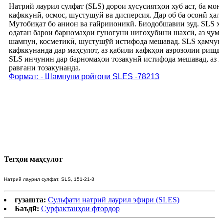
Натрий лаурил сулфат (SLS) дорои хусусиятҳои хуб аст, ба мо
кафккунӣ, осмос, шустушӯй ва дисперсия. Дар об ба осонӣ ҳа
Мутобиқат бо анион ва ғайриионикӣ. Биодобшавии зуд. SLS 
одатан барои барномаҳои гуногуни нигоҳубини шахсӣ, аз ҷум
шампун, косметикӣ, шустушӯй истифода мешавад. SLS ҳамчу
кафккунанда дар маҳсулот, аз қабили кафкҳои аэрозолии риш
SLS инчунин дар барномаҳои тозакунӣ истифода мешавад, аз
равғани тозакунанда.
Формат: - Шампуни ройгони SLES -78213
Тегҳои маҳсулот
Натрий лаурил сулфат, SLS, 151-21-3
гузашта:
Сульфати натрий лаурил эфири (SLES)
Баъдӣ:
Сурфактанҳои фтордор