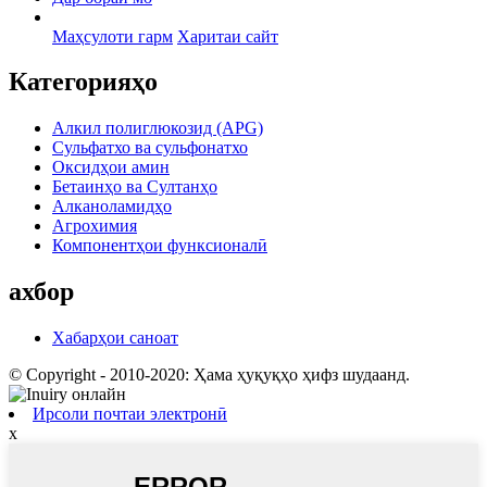
Маҳсулоти гарм
Харитаи сайт
Категорияҳо
Алкил полиглюкозид (APG)
Сульфатхо ва сульфонатхо
Оксидҳои амин
Бетаинҳо ва Султанҳо
Алканоламидҳо
Агрохимия
Компонентҳои функсионалӣ
ахбор
Хабарҳои саноат
© Copyright - 2010-2020: Ҳама ҳуқуқҳо ҳифз шудаанд.
Ирсоли почтаи электронӣ
x